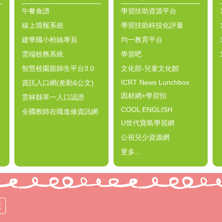
午餐食譜
學習扶助資源平台
線上填報系統
學習扶助科技化評量
建華國小粉絲專頁
均一教育平台
雲端校務系統
學習吧
智慧校園親師生平台3.0
文化部-兒童文化館
ICRT News Lunchbox
資訊入口網(差勤&公文)
因材網+學習拍
雲林縣單一入口認證
COOL ENGLISH
全國教師在職進修資訊網
U世代寶島學習網
公視兒少資源網
更多...
策