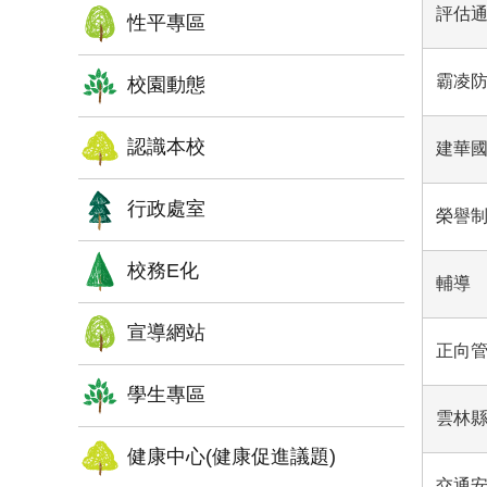
評估
性平專區
霸凌
校園動態
認識本校
建華
行政處室
榮譽
校務E化
輔導
宣導網站
正向
學生專區
雲林
健康中心(健康促進議題)
交通