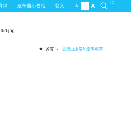
:::
育網
建華國小舊站
登入
首頁
英語口說展能樂學專區