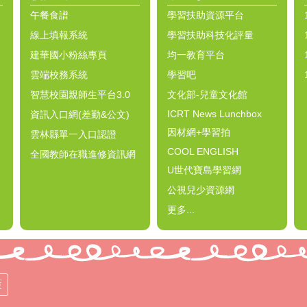
午餐食譜
學習扶助資源平台
線上填報系統
學習扶助科技化評量
建華國小粉絲專頁
均一教育平台
雲端校務系統
學習吧
智慧校園親師生平台3.0
文化部-兒童文化館
ICRT News Lunchbox
資訊入口網(差勤&公文)
因材網+學習拍
雲林縣單一入口認證
COOL ENGLISH
全國教師在職進修資訊網
U世代寶島學習網
公視兒少資源網
更多...
策