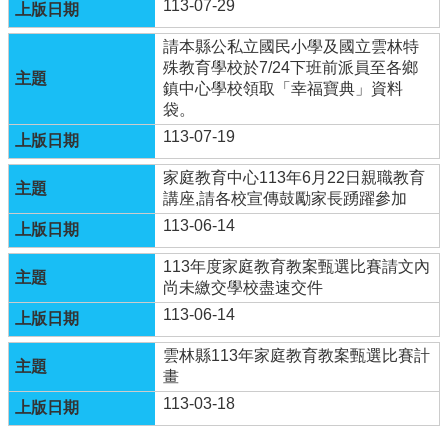
113-07-29
覽
雲
請本縣公私立國民小學及國立雲林特
林
殊教育學校於7/24下班前派員至各鄉
縣
鎮中心學校領取「幸福寶典」資料
教
袋。
育
113-07-19
網
家庭教育中心113年6月22日親職教育
建
講座,請各校宣傳鼓勵家長踴躍參加
華
113-06-14
國
小
113年度家庭教育教案甄選比賽請文內
舊
尚未繳交學校盡速交件
站
113-06-14
登
入
雲林縣113年家庭教育教案甄選比賽計
畫
網
113-03-18
站
資