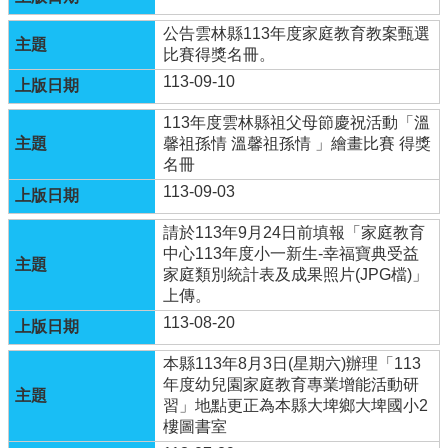
區
公告雲林縣113年度家庭教育教案甄選
比賽得獎名冊。
環
保
113-09-10
署
空
113年度雲林縣祖父母節慶祝活動「溫
氣
馨祖孫情 溫馨祖孫情 」繪畫比賽 得獎
品
名冊
質
113-09-03
監
測
請於113年9月24日前填報「家庭教育
網
中心113年度小一新生-幸福寶典受益
站
家庭類別統計表及成果照片(JPG檔)」
上傳。
回
113-08-20
首
頁
本縣113年8月3日(星期六)辦理「113
年度幼兒園家庭教育專業增能活動研
網
習」地點更正為本縣大埤鄉大埤國小2
站
樓圖書室
導