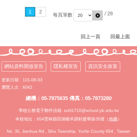
料
開
1
2
/
28
每頁筆數
放
宣
告
回上一頁
回最上面
隱
私
權
宣
網站資料開放宣告
隱私權宣告
資訊安全政策
告
資
更新日期
115-08-03
訊
瀏覽人次
6042
安
全
總機：05-7875635 傳真：05-7873280
政
策
學校公務電子郵件信箱: schl1710@school.ylc.edu.tw
本校地址：654雲林縣四湖鄉羊調村建華路35號（
地圖
）
No. 35, Jianhua Rd., Sihu Township, Yunlin County 654 , Taiwan