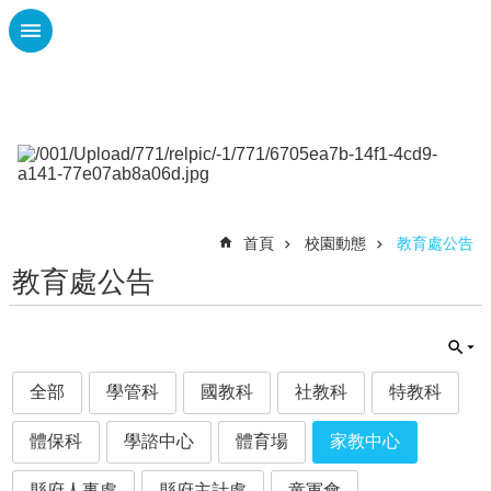
跳到主要內容區塊
進
階
搜
尋
課
程
首頁
校園動態
教育處公告
計
畫
教育處公告
性
平
專
區
全部
學管科
國教科
社教科
特教科
校
體保科
學諮中心
體育場
家教中心
園
動
態
縣府人事處
縣府主計處
童軍會