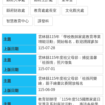
認
縣府財政處
教育處處長室
文化觀光處
識
本
智慧教育中心
課發科
校
行
雲林縣115年「學校教師家庭教育專業
政
增能活動」開始報名，歡迎踴躍參加
處
室
115-07-28
校
雲林縣115年度祖父母節：捕捉溫馨
務
「祖孫情」照片徵集
E
115-07-01
化
雲林縣115年度祖父母節「祖孫同樂
宣
繪」親子繪畫比賽開放報名
導
網
115-06-09
站
教育部辦理 「115年度515國際家庭日
學
宣導及系列座談活動」，惠請各級學