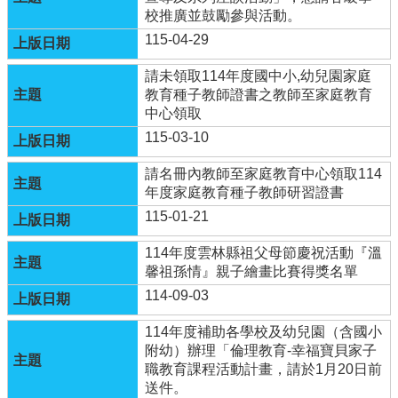
生
校推廣並鼓勵參與活動。
專
115-04-29
區
請未領取114年度國中小,幼兒園家庭
健
教育種子教師證書之教師至家庭教育
康
中心領取
中
心
115-03-10
(健
康
請名冊內教師至家庭教育中心領取114
促
年度家庭教育種子教師研習證書
進
115-01-21
議
題)
114年度雲林縣祖父母節慶祝活動『溫
馨祖孫情』親子繪畫比賽得獎名單
母
114-09-03
語
日
114年度補助各學校及幼兒園（含國小
教
附幼）辦理「倫理教育-幸福寶貝家子
學
職教育課程活動計畫，請於1月20日前
送件。
活