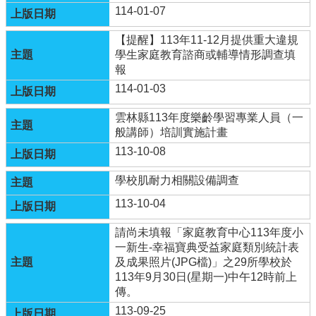
化
114-01-07
計
畫
【提醒】113年11-12月提供重大違規
學生家庭教育諮商或輔導情形調查填
資
報
通
114-01-03
安
全
雲林縣113年度樂齡學習專業人員（一
維
般講師）培訓實施計畫
護
113-10-08
計
畫
學校肌耐力相關設備調查
英
113-10-04
語
口
請尚未填報「家庭教育中心113年度小
說
一新生-幸福寶典受益家庭類別統計表
展
及成果照片(JPG檔)」之29所學校於
能
113年9月30日(星期一)中午12時前上
樂
傳。
學
113-09-25
專