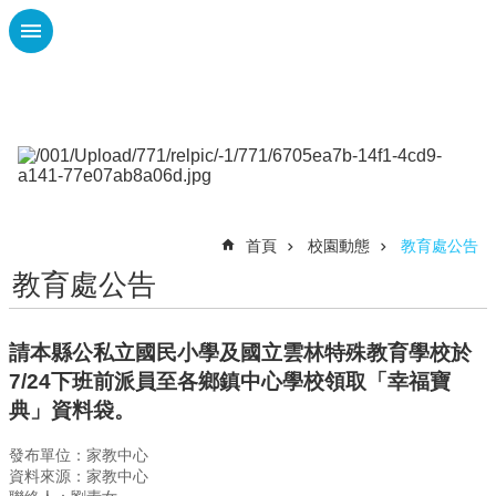
跳到主要內容區塊
進
階
搜
尋
課
程
首頁
校園動態
教育處公告
計
畫
教育處公告
性
平
請本縣公私立國民小學及國立雲林特殊教育學校於
專
7/24下班前派員至各鄉鎮中心學校領取「幸福寶
區
典」資料袋。
校
園
發布單位：家教中心
動
資料來源：家教中心
態