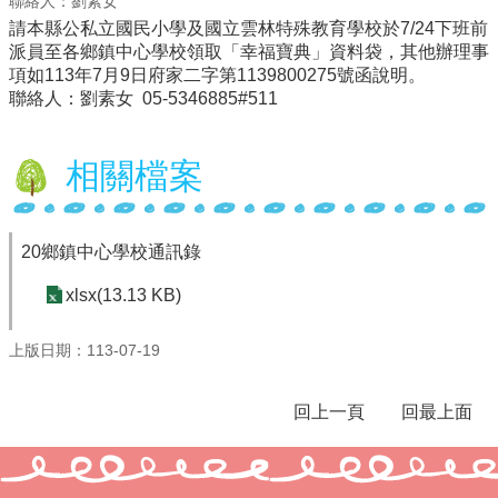
聯絡人：劉素女
請本縣公私立國民小學及國立雲林特殊教育學校於7/24下班前
認
派員至各鄉鎮中心學校領取「幸福寶典」資料袋，其他辦理事
識
項如113年7月9日府家二字第1139800275號函說明。
本
聯絡人：劉素女 05-5346885#511
校
行
相關檔案
政
處
室
20鄉鎮中心學校通訊錄
校
務
xlsx(13.13 KB)
E
化
上版日期：113-07-19
宣
導
回上一頁
回最上面
網
站
學