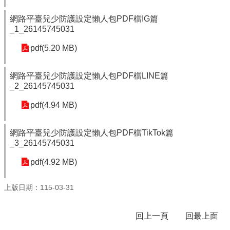
生
專
網路平臺兒少防護設定懶人包PDF檔IG篇
區
_1_26145745031
健
pdf(5.20 MB)
康
中
網路平臺兒少防護設定懶人包PDF檔LINE篇
心
_2_26145745031
(健
康
pdf(4.94 MB)
促
進
議
網路平臺兒少防護設定懶人包PDF檔TikTok篇
_3_26145745031
題)
pdf(4.92 MB)
母
語
日
上版日期：115-03-31
教
學
回上一頁
回最上面
活