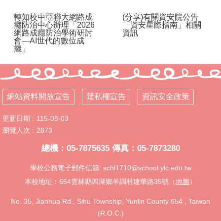
化
計
轉知校中亞聯大網路成
(分享)有關資安院公告
癮防治中心辦理「2026
「資安星際指南」相關
畫
網路成癮防治學術研討
資訊
會—AI世代的數位成
資
癮」
通
安
全
維
網站資料開放宣告
隱私權宣告
資訊安全政策
護
計
畫
更新日期
115-08-03
瀏覽人次
2873
英
語
總機：05-7875635 傳真：05-7873280
口
學校公務電子郵件信箱: schl1710@school.ylc.edu.tw
說
展
本校地址：654雲林縣四湖鄉羊調村建華路35號（
地圖
）
能
樂
No. 35, Jianhua Rd., Sihu Township, Yunlin County 654 , Taiwan
學
(R.O.C.)
專