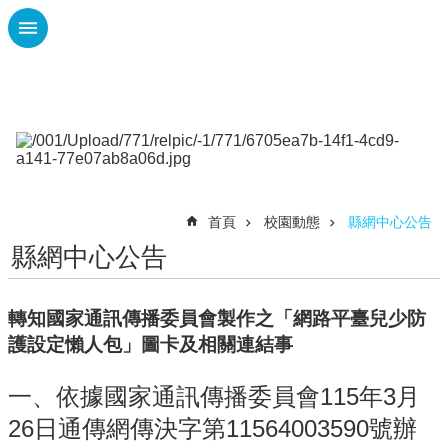
跳到主要內容區塊
進
階
搜
尋
課
程
首頁
校園動態
縣網中心公告
計
畫
縣網中心公告
性
平
轉知國家通訊傳播委員會製作之「網路平臺兒少防
專
護設定懶人包」圖卡及相關連結事
區
校
一、依據國家通訊傳播委員會115年3月
園
26日通傳網傳決字第11564003590號辦
動
態