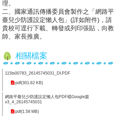
理。
認
二、國家通訊傳播委員會製作之「網路平
識
臺兒少防護設定懶人包」(詳如附件)，請
本
校
貴校可逕行下載、轉發或列印張貼，向教
師、家長推廣。
行
政
處
室
相關檔案
校
務
E
115ts00783_26145745031_DI.PDF
化
pdf(301.62 KB)
宣
導
網路平臺兒少防護設定懶人包PDF檔Google篇
網
v3_4_26145745031
站
pdf(1.58 MB)
學