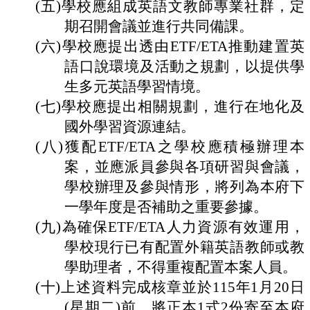
(五)
學校應組成英語文教師專業社群，定
生
專
期召開會議並進行共同備課。
區
(六)
學校應提出透由ETF/ETA推動建置英
健
語口說環境及活動之規劃，以提供學
康
生多元英語學習情境。
中
(七)
學校應提出相關規劃，進行在地化及
心
(健
國外學習資源連結。
康
(八)
獲配ETF/ETA之學校應積極辦理本
促
進
案，並應派員參與各項研習與會議，
議
學校辦理及參與情形，將列為本府下
題)
一學年度是否補助之重要參據。
母
(九)
為確保ETF/ETA人力資源有效運用，
語
學校現行已有配置外籍英語教師或教
日
教
學助理者，不得重複配置本案人員。
學
(十)
上述資料完成核章並於115年1月20日
活
(星期二)前，將正本1式2份寄至本府