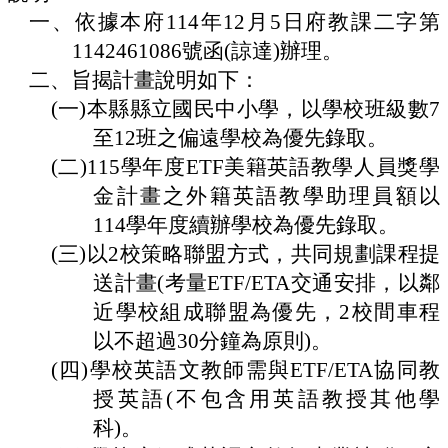
一、
依據本府
114年12月5日
府教課二字第
認
1142461086號函(諒達)
辦理。
識
二、
旨揭計畫說明如下：
本
校
(一)
本縣縣立國民中小學，以學校班級數7
至12班之偏遠學校為優先錄取。
行
政
(二)
115學年度ETF美籍英語教學人員獎學
處
金計畫之外籍英語教學助理員額以
室
114學年度續辦學校為優先錄取。
校
(三)
以2校策略聯盟方式，共同規劃課程提
務
E
送計畫(考量ETF/ETA交通安排，以鄰
化
近學校組成聯盟為優先，2校間車程
宣
以不超過30分鐘為原則)。
導
(四)
學校英語文教師需與ETF/ETA協同教
網
授英語(不包含用英語教授其他學
站
科)。
學