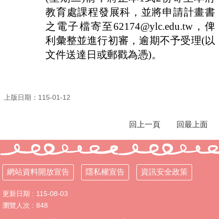
化
教育處課程發展科，並將申請計畫書
計
之電子檔寄至62174@ylc.edu.tw，俾
畫
利彙整並進行初審，逾期不予受理(以
資
文件送達日或郵戳為憑)。
通
安
全
維
護
上版日期：115-01-12
計
畫
回上一頁
回最上面
英
語
口
說
網站資料開放宣告
隱私權宣告
資訊安全政策
展
能
更新日期
115-08-03
樂
瀏覽人次
848
學
專