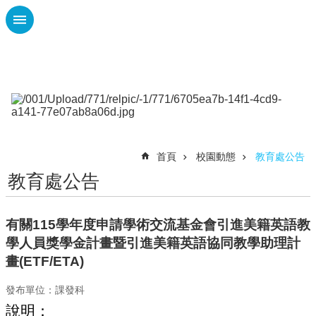
跳到主要內容區塊
進
階
搜
尋
課
程
首頁
校園動態
教育處公告
計
畫
教育處公告
性
平
有關115學年度申請學術交流基金會引進美籍英語教
專
學人員獎學金計畫暨引進美籍英語協同教學助理計
區
畫(ETF/ETA)
校
園
發布單位：課發科
動
說明：
態