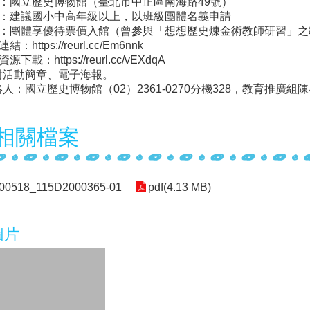
點：國立歷史博物館（臺北市中正區南海路49號）
對象：建議國小中高年級以上，以班級團體名義申請
費用：團體享優待票價入館（曾參與「想想歷史煉金術教師研習」
結：https://reurl.cc/Em6nnk
源下載：https://reurl.cc/vEXdqA
附活動簡章、電子海報。
人：國立歷史博物館（02）2361-0270分機328，教育推廣組
相關檔案
00518_115D2000365-01
pdf(4.13 MB)
圖片