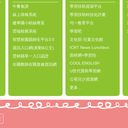
午餐食譜
學習扶助資源平台
線上填報系統
學習扶助科技化評量
建華國小粉絲專頁
均一教育平台
雲端校務系統
學習吧
智慧校園親師生平台3.0
文化部-兒童文化館
ICRT News Lunchbox
資訊入口網(差勤&公文)
因材網+學習拍
雲林縣單一入口認證
COOL ENGLISH
全國教師在職進修資訊網
U世代寶島學習網
公視兒少資源網
更多...
策