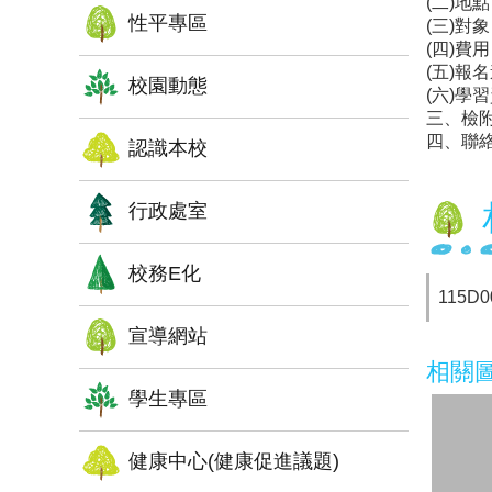
(二)地
性平專區
(三)
(四)
(五)報名連
校園動態
(六)學習資
三、檢
四、聯絡
認識本校
行政處室
校務E化
115D0
宣導網站
相關
學生專區
健康中心(健康促進議題)