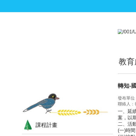
跳到主要內容區塊
:::
:::
教育
轉知-
發布單位
聯絡人：
一、延
案，以
二、活
課程計畫
(一)時