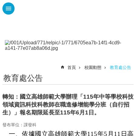
跳到主要內容區塊
進
階
搜
尋
課
程
首頁
校園動態
教育處公告
計
畫
教育處公告
性
平
轉知：國立高雄師範大學辦理「115年中等學校科技
專
領域資訊科技科教師在職進修增能學分班（自行招
區
生）」報名期限延長至115年6月1日。
校
園
發布單位：課發科
動
一、
依據國立高雄師範大學115年5月11日高
態