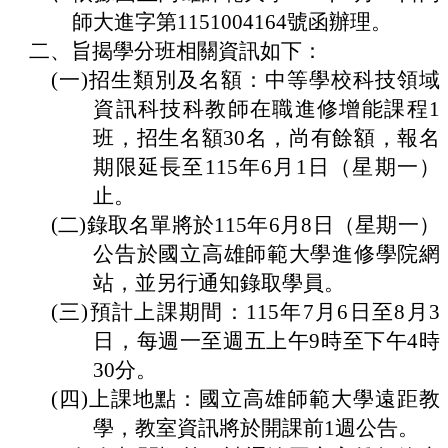
師大進字第1151004164號函辦理。
認
二、
旨揭學分班相關資訊如下：
識
(一)
招生類別及名額：中等學校科技領域
本
校
資訊科技科教師在職進修增能課程1
班，招生名額30名，尚有餘額，報名
行
政
期限延長至115年6月1日（星期一）
處
止。
室
(二)
錄取名單將於115年6月8日（星期一）
校
公告於國立高雄師範大學進修學院網
務
E
站，並另行通知錄取學員
。
化
(三)
預計上課期間：115年7月6日至8月3
宣
日，每週一至週五上午9時至下午4時
導
30分。
網
(四)
上課地點：國立高雄師範大學遠距教
站
學，教室資訊將於開課前1週公告。
學