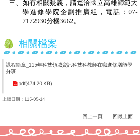
三、
如有相關疑義，請逕洽國立高雄師範大
生
專
學進修學院企劃推廣組，電話：07-
區
7172930分機3662
。
健
康
相關檔案
中
心
(健
康
課程簡章_115年科技領域資訊科技科教師在職進修增能學
促
分班
進
議
pdf(474.20 KB)
題)
母
上版日期：115-05-14
語
日
回上一頁
回最上面
教
學
活