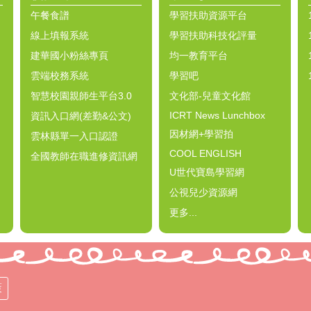
午餐食譜
學習扶助資源平台
線上填報系統
學習扶助科技化評量
建華國小粉絲專頁
均一教育平台
雲端校務系統
學習吧
智慧校園親師生平台3.0
文化部-兒童文化館
ICRT News Lunchbox
資訊入口網(差勤&公文)
因材網+學習拍
雲林縣單一入口認證
COOL ENGLISH
全國教師在職進修資訊網
U世代寶島學習網
公視兒少資源網
更多...
策