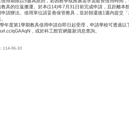
具借用期限以5週為原則，若因教學或推廣需求需延長借用時間，
教具的往返搬運。於本(114)年7月31日前完成申請，且距離
用申請辦法。借用單位請妥善保管教具，並於歸還後1週內提交「
進。
14學年度第1學期教具借用申請自即日起受理，申請學校可透過以
://reurl.cc/qGAAqN，或於科工館官網最新消息查詢。
14-06-10