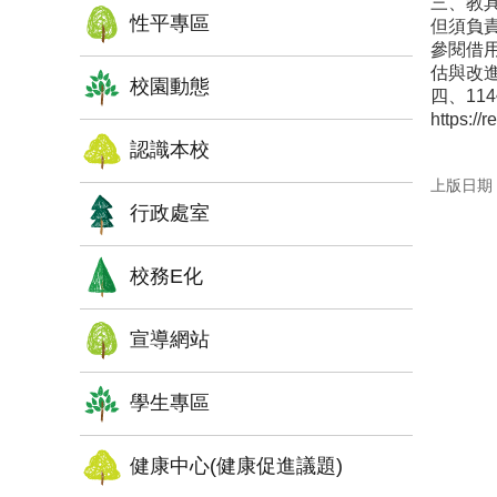
三、教
性平專區
但須負責
參閱借
估與改
校園動態
四、1
https
認識本校
上版日期：1
行政處室
校務E化
宣導網站
學生專區
健康中心(健康促進議題)