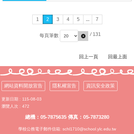
覽
雲
1
2
3
4
5
...
7
林
縣
教
/
131
每頁筆數
育
網
建
回上一頁
回最上面
華
國
小
舊
網站資料開放宣告
隱私權宣告
資訊安全政策
站
登
更新日期
115-08-03
入
瀏覽人次
472
總機：05-7875635 傳真：05-7873280
網
站
學校公務電子郵件信箱: schl1710@school.ylc.edu.tw
資