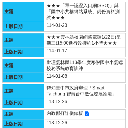
區
★★★「單一認證入口網(SSO)」與
「國中小共構網站系統」備份資料測
環
試★★★
保
114-01-23
署
空
★★★雲林縣校園網路電話1/22日(星
氣
期三)15:00進行改接約1小時★★★
品
114-01-17
質
監
辦理雲林縣113學年度寒假國中小雲端
測
校務系統教育訓練
網
站
114-01-08
轉知臺中市政府辦理「Smart
回
Taichung 智慧台中數位發展論壇」
首
頁
113-12-26
網
內政部打詐儀錶板
站
113-12-26
導