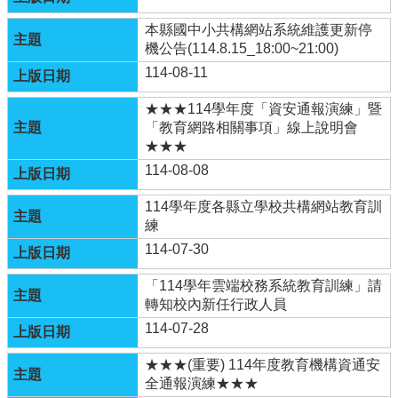
本縣國中小共構網站系統維護更新停
認
機公告(114.8.15_18:00~21:00)
識
本
114-08-11
校
★★★114學年度「資安通報演練」暨
行
「教育網路相關事項」線上說明會
政
★★★
處
114-08-08
室
114學年度各縣立學校共構網站教育訓
校
練
務
E
114-07-30
化
「114學年雲端校務系統教育訓練」請
宣
轉知校內新任行政人員
導
114-07-28
網
站
★★★(重要) 114年度教育機構資通安
全通報演練★★★
學