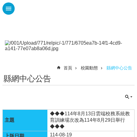
跳到主要內容區塊
進
階
搜
尋
課
程
首頁
校園動態
縣網中心公告
計
畫
縣網中心公告
性
平
專
區
◆◆◆114年8月13日雲端校務系統教
校
育訓練場次改為114年8月29日舉行
園
◆◆◆
動
114-08-19
態