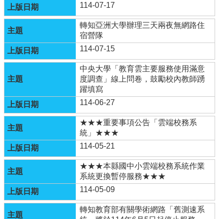
生
114-07-17
專
轉知亞洲大學辦理三天兩夜無網路住
區
宿營隊
健
114-07-15
康
中
中央大學「教育雲主要服務使用滿意
心
度調查」線上問卷，鼓勵校內教師踴
(健
躍填寫
康
114-06-27
促
進
★★★重要事項公告「雲端校務系
議
統」★★★
題)
114-05-21
母
語
★★★本縣國中小雲端校務系統作業
日
系統更換暫停服務★★★
教
114-05-09
學
轉知教育部有關學術網路「舊測速系
活