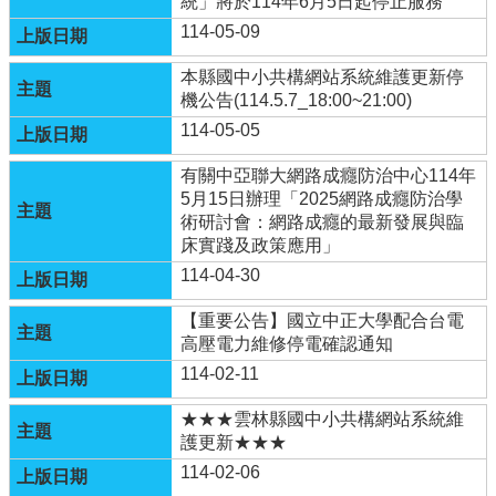
統」將於114年6月5日起停止服務
化
114-05-09
計
畫
本縣國中小共構網站系統維護更新停
機公告(114.5.7_18:00~21:00)
資
通
114-05-05
安
全
有關中亞聯大網路成癮防治中心114年
維
5月15日辦理「2025網路成癮防治學
護
術研討會：網路成癮的最新發展與臨
計
床實踐及政策應用」
畫
114-04-30
英
【重要公告】國立中正大學配合台電
語
高壓電力維修停電確認通知
口
114-02-11
說
展
★★★雲林縣國中小共構網站系統維
能
護更新★★★
樂
學
114-02-06
專